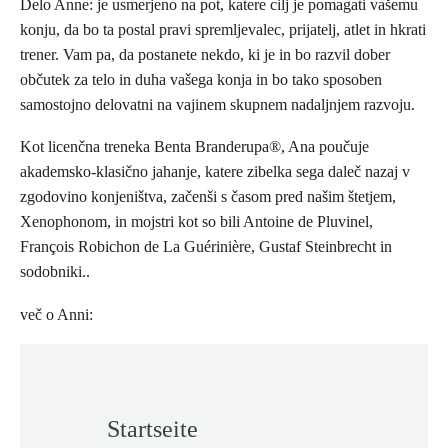
Delo Anne: je usmerjeno na pot, katere cilj je pomagati vašemu
konju, da bo ta postal pravi spremljevalec, prijatelj, atlet in hkrati
trener. Vam pa, da postanete nekdo, ki je in bo razvil dober
občutek za telo in duha vašega konja in bo tako sposoben
samostojno delovatni na vajinem skupnem nadaljnjem razvoju.
Kot licenčna treneka Benta Branderupa®, Ana poučuje
akademsko-klasično jahanje, katere zibelka sega daleč nazaj v
zgodovino konjeništva, začenši s časom pred našim štetjem,
Xenophonom, in mojstri kot so bili Antoine de Pluvinel,
François Robichon de La Guérinière, Gustaf Steinbrecht in
sodobniki..
več o Anni:
Startseite