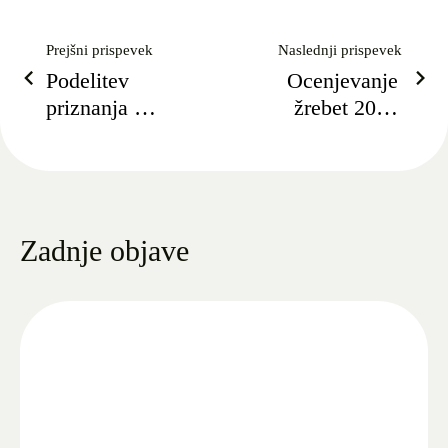
Prejšni prispevek
Naslednji prispevek
Podelitev
Ocenjevanje
priznanja pri
žrebet 2017
vzreji
Kobilarna
Lipica
Zadnje objave