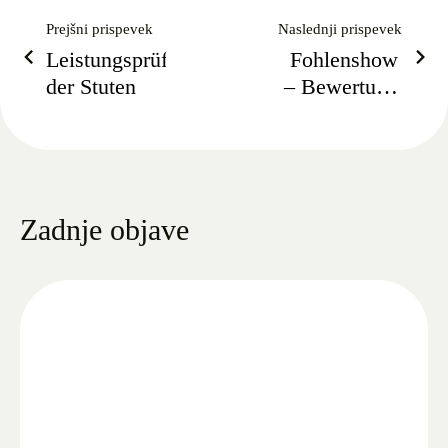
Prejšni prispevek
Naslednji prispevek
Leistungsprüfung
Fohlenshow
der Stuten
– Bewertung
von
Lipizzanerfohlen
im Gestüt
Lipica 2016
Zadnje objave