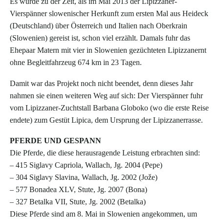
Es wurde zu der Zeit, als im Mai 2013 der Lipizzaner-
Vierspänner slowenischer Herkunft zum ersten Mal aus Heideck
(Deutschland) über Österreich und Italien nach Oberkrain
(Slowenien) gereist ist, schon viel erzählt. Damals fuhr das
Ehepaar Matern mit vier in Slowenien gezüchteten Lipizzanernt
ohne Begleitfahrzeug 674 km in 23 Tagen.
Damit war das Projekt noch nicht beendet, denn dieses Jahr
nahmen sie einen weiteren Weg auf sich: Der Vierspänner fuhr
vom Lipizzaner-Zuchtstall Barbana Globoko (wo die erste Reise
endete) zum Gestüt Lipica, dem Ursprung der Lipizzanerrasse.
PFERDE UND GESPANN
Die Pferde, die diese herausragende Leistung erbrachten sind:
– 415 Siglavy Capriola, Wallach, Jg. 2004 (Pepe)
– 304 Siglavy Slavina, Wallach, Jg. 2002 (Jože)
– 577 Bonadea XLV, Stute, Jg. 2007 (Bona)
– 327 Betalka VII, Stute, Jg. 2002 (Betalka)
Diese Pferde sind am 8. Mai in Slowenien angekommen, um