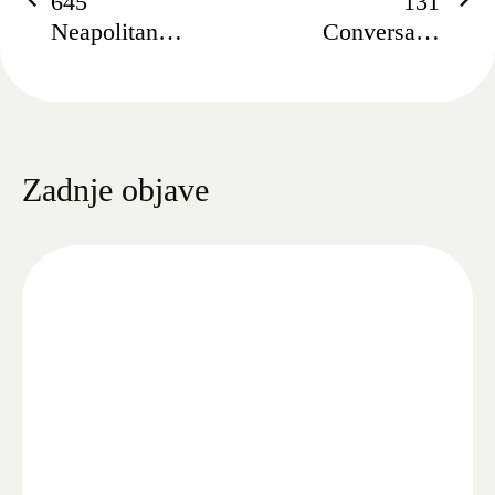
645
131
Neapolitano
Conversano
Capra XII
Capra XXIV
Zadnje objave